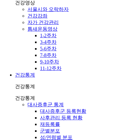
건강영상
서울시와 오락하자
건강강좌
자가 건강관리
틈새운동영상
1-2주차
3-4주차
5-6주차
7-8주차
9-10주차
11-12주차
건강통계
건강통계
건강통계
대사증후군 통계
대사증후군 등록현황
사후관리 등록 현황
재등록률
군별분포
성/연령별 분포