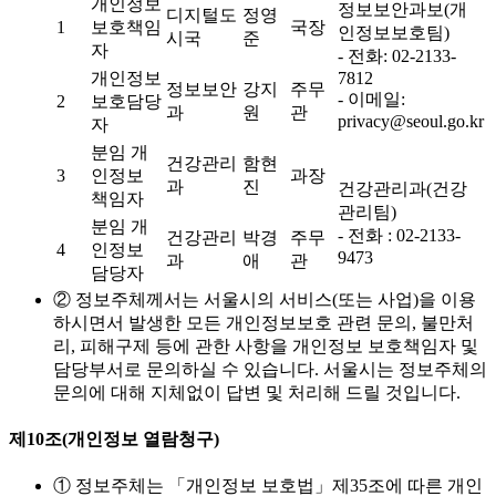
개인정보
정보보안과보(개
디지털도
정영
1
보호책임
국장
인정보보호팀)
시국
준
자
- 전화: 02-2133-
개인정보
7812
정보보안
강지
주무
- 이메일:
2
보호담당
과
원
관
privacy@seoul.go.kr
자
분임 개
건강관리
함현
3
인정보
과장
과
진
건강관리과(건강
책임자
관리팀)
분임 개
- 전화 : 02-2133-
건강관리
박경
주무
4
인정보
9473
과
애
관
담당자
② 정보주체께서는 서울시의 서비스(또는 사업)을 이용
하시면서 발생한 모든 개인정보보호 관련 문의, 불만처
리, 피해구제 등에 관한 사항을 개인정보 보호책임자 및
담당부서로 문의하실 수 있습니다. 서울시는 정보주체의
문의에 대해 지체없이 답변 및 처리해 드릴 것입니다.
제10조(개인정보 열람청구)
① 정보주체는 「개인정보 보호법」제35조에 따른 개인