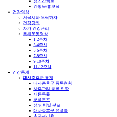
정기간행물
간행물/홍보물
건강영상
서울시와 오락하자
건강강좌
자가 건강관리
틈새운동영상
1-2주차
3-4주차
5-6주차
7-8주차
9-10주차
11-12주차
건강통계
대사증후군 통계
대사증후군 등록현황
사후관리 등록 현황
재등록률
군별분포
성/연령별 분포
대사증후군 유병률
추구관리율