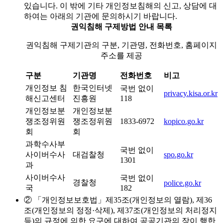
있습니다. 이 밖에 기타 개인정보침해의 신고, 상담에 대
하여는 아래의 기관에 문의하시기 바랍니다.
권익침해 구제방법 안내 목록
권익침해 구제기관의 구분, 기관명, 전화번호, 홈페이지
주소를 제공
구분
기관명
전화번호
비고
개인정보 침
한국인터넷
국번 없이
privacy.kisa.or.kr
해신고센터
진흥원
118
개인정보분
개인정보분
쟁조정위원
쟁조정위원
1833-6972
kopico.go.kr
회
회
과학수사부
국번 없이
사이버수사
대검찰청
spo.go.kr
1301
과
사이버수사
국번 없이
경찰청
police.go.kr
국
182
② 「개인정보보호법」제35조(개인정보의 열람), 제36
조(개인정보의 정정·삭제), 제37조(개인정보의 처리정지
등)의 규정에 의한 요구에 대하여 공공기관의 장이 행한