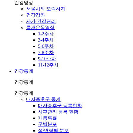
건강영상
서울시와 오락하자
건강강좌
자가 건강관리
틈새운동영상
1-2주차
3-4주차
5-6주차
7-8주차
9-10주차
11-12주차
건강통계
건강통계
건강통계
대사증후군 통계
대사증후군 등록현황
사후관리 등록 현황
재등록률
군별분포
성/연령별 분포