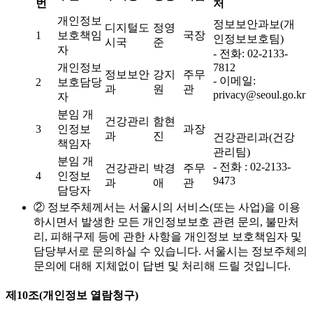
번
처
개인정보
정보보안과보(개
디지털도
정영
1
보호책임
국장
인정보보호팀)
시국
준
자
- 전화: 02-2133-
개인정보
7812
정보보안
강지
주무
- 이메일:
2
보호담당
과
원
관
privacy@seoul.go.kr
자
분임 개
건강관리
함현
3
인정보
과장
과
진
건강관리과(건강
책임자
관리팀)
분임 개
- 전화 : 02-2133-
건강관리
박경
주무
4
인정보
9473
과
애
관
담당자
② 정보주체께서는 서울시의 서비스(또는 사업)을 이용
하시면서 발생한 모든 개인정보보호 관련 문의, 불만처
리, 피해구제 등에 관한 사항을 개인정보 보호책임자 및
담당부서로 문의하실 수 있습니다. 서울시는 정보주체의
문의에 대해 지체없이 답변 및 처리해 드릴 것입니다.
제10조(개인정보 열람청구)