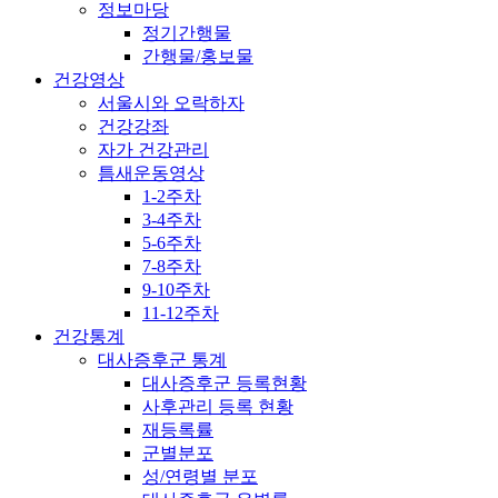
정보마당
정기간행물
간행물/홍보물
건강영상
서울시와 오락하자
건강강좌
자가 건강관리
틈새운동영상
1-2주차
3-4주차
5-6주차
7-8주차
9-10주차
11-12주차
건강통계
대사증후군 통계
대사증후군 등록현황
사후관리 등록 현황
재등록률
군별분포
성/연령별 분포