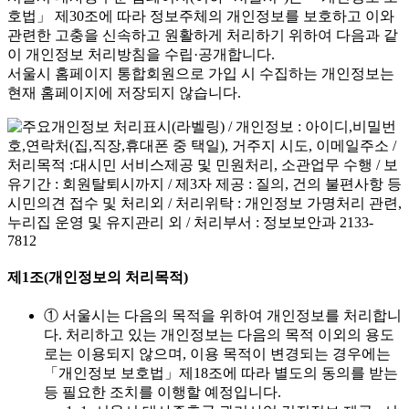
 네. 음식을 볶아먹거나 튀겨 먹는 것을 줄이고 대신 삶거나 쪄먹는 것을 권합니다. 그리고 많은 분들이 궁금해하실 것 같아 덧붙이는데요. 적당한 알콜섭취, 그러니까 소주 2잔 이하 혹은 맥주 2잔 이하는 
호법」 제30조에 따라 정보주체의 개인정보를 보호하고 이와
좋은 콜레스테롤인 HDL 콜레스테롤을 증가시키고, LDL 콜
관련한 고충을 신속하고 원활하게 처리하기 위하여 다음과 같
이 개인정보 처리방침을 수립·공개합니다.
적당한 음주는 괜찮다?

서울시 홈페이지 통합회원으로 가입 시 수집하는 개인정보는
네. 적당히 해야 괜찮은 겁니다. 

현재 홈페이지에 저장되지 않습니다.
그럼요. 적당히, 모든지.

스스로 지키는 건강 신호

대사증후군 오락프로젝트

-콜레스테롤의 명과 암-

콜레스테롤에 대한 모든 것을 한번 훑어 보았습니다. 

제1조(개인정보의 처리목적)
HDL 콜레스테롤은 높이고, LDL 콜레스테롤은 낮추고. 맞죠?
네, 맞습니다.

① 서울시는 다음의 목적을 위하여 개인정보를 처리합니
선생님 그리고 오늘 또 마지막이잖아요. 한 마디 좀 더 해주세
다. 처리하고 있는 개인정보는 다음의 목적 이외의 용도
로는 이용되지 않으며, 이용 목적이 변경되는 경우에는
여러분, 그냥 영상을 보고 넘기지 마시고 꼭 한 번 건강한 
「개인정보 보호법」제18조에 따라 별도의 동의를 받는
알겠습니다. 이제 운동시간, 마지막 운동 시간이네요. 그렇죠?
등 필요한 조치를 이행할 예정입니다.
네, 그렇죠.
