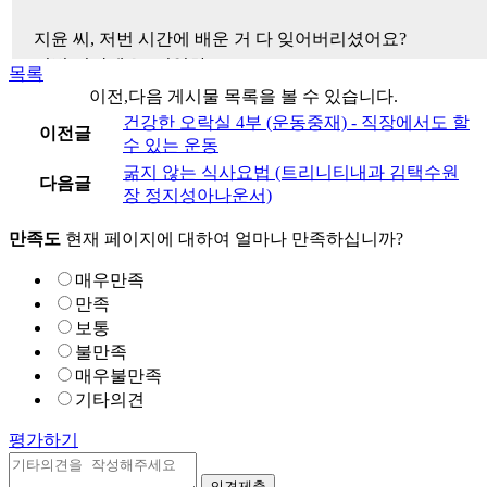
지윤 씨, 저번 시간에 배운 거 다 잊어버리셨어요?

저번 시간에요? 기억하죠!

목록
말이 나쁜 콜레스테롤이지 엄연히 하는 역할이 있습니다.

이전,다음 게시물 목록을 볼 수 있습니다.
나쁘다는 건 일종의 상대적인 개념이라고 보시면 되고요.

건강한 오락실 4부 (운동중재) - 직장에서도 할
이전글
오늘은 콜레스테롤에 대해 알아보면서 좋은 콜레스테롤을 섭
수 있는 운동
섭취하는 방법까지,좋습니다 함께 할게요!

굶지 않는 식사요법 (트리니티내과 김택수원
다음글
장 정지성아나운서)
스스로 지키는 건강 신호

만족도
현재 페이지에 대하여 얼마나 만족하십니까?
대사증후군 오락프로젝트

-콜레스테롤의 명과 암-

매우만족
만족
선생님, 본격적으로 바로 이 콜레스테롤에 대해서 이야기를 
보통
불만족
네. 먼저 LDL 콜레스테롤에 대해 말씀 드리자면 간이나 
매우불만족
기타의견
HDL 콜레스테롤은 혈액 속에 남은 LDL 콜레스테롤을 간으
평가하기
나쁜 콜레스테롤도 몸에 필요하다, 이거군요.

네. 거듭 거듭 말씀드리지만 과해서 문제인거에요.
