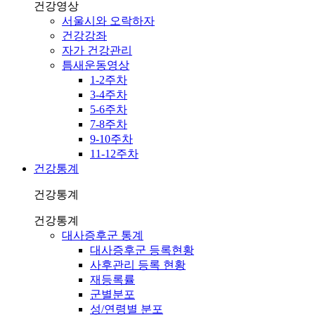
건강영상
서울시와 오락하자
건강강좌
자가 건강관리
틈새운동영상
1-2주차
3-4주차
5-6주차
7-8주차
9-10주차
11-12주차
건강통계
건강통계
건강통계
대사증후군 통계
대사증후군 등록현황
사후관리 등록 현황
재등록률
군별분포
성/연령별 분포