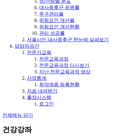
성/연령별 분포
대사증후군 유병률
추구관리율
위험요인 개선율
위험요인 개선현황
관리 성공률
서울시민 대사증후군 한눈에 살펴보기
담당자공간
전문가교육
전문교육과정
전문교육과정 다시보기
지난 전문교육과정 영상
사업통계
취약계층 등록현황
자료 내려받기
출장시스템
로그인
전체메뉴 닫기
건강강좌