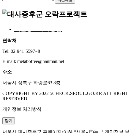
나쁜 식습관이 나쁜 지방을 몸에 쌓이게 하고 나쁜 지방이
정말 영양사 선생님의 멘트의 절반이 과하면 안된다, 과하면 안
네. 그러려먼 균형 잡힌 식단이 정말 중요하겠죠? 그래서 
개인정보처리방침
연락처
LDL 콜레스테롤은 주로 육류나 버터같은 동물성 지방으로 만
Tel. 02-941-5597~8
그리고 많이 사용된 기름으로 만든, 여러 번 사용된 기름으로
E-mail: metabofree@hanmail.net
그런 기름을 사용해서 튀긴 음식은 트랜스지방의 함량이 높아서
버터, 달걀, 우유가 많이 들어간 빵류, 생크림 케이크, 마요네
주소
서울시 성북구 화랑로63 8층
다 제가 정말 아끼는 음식들이에요.

네, 안타깝네요. 

COPYRIGHT BY 2022 5CHECK.SEOUL.GO.KR ALL RIGHT
LDL 콜레스테롤 수치를 낮추고 싶다면 야채, 과일 그리고
RESERVED.
다. 특히 참치, 고등어, 삼치, 꽁치, 청어같은 등푸른 생선은
개인정보 처리방침
참치, 등푸른 생선 이런 걸 제가 좋아하니까 이거에 초점을 
닫기
그러면 조리법은 어떻게 하면 좋을까요?

서울시 대사증후군 홈페이지(이하 “서울시”)는 「개인정보 보