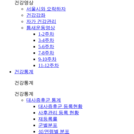
건강영상
서울시와 오락하자
건강강좌
자가 건강관리
틈새운동영상
1-2주차
3-4주차
5-6주차
7-8주차
9-10주차
11-12주차
건강통계
건강통계
건강통계
대사증후군 통계
대사증후군 등록현황
사후관리 등록 현황
재등록률
군별분포
성/연령별 분포