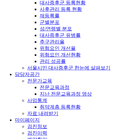
대사증후군 등록현황
사후관리 등록 현황
재등록률
군별분포
성/연령별 분포
대사증후군 유병률
추구관리율
위험요인 개선율
위험요인 개선현황
관리 성공률
서울시민 대사증후군 한눈에 살펴보기
담당자공간
전문가교육
전문교육과정
지난 전문교육과정 영상
사업통계
취약계층 등록현황
자료 내려받기
마이페이지
검진정보
검진이력