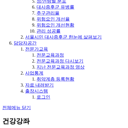
성/연령별 분포
대사증후군 유병률
추구관리율
위험요인 개선율
위험요인 개선현황
관리 성공률
서울시민 대사증후군 한눈에 살펴보기
담당자공간
전문가교육
전문교육과정
전문교육과정 다시보기
지난 전문교육과정 영상
사업통계
취약계층 등록현황
자료 내려받기
출장시스템
로그인
전체메뉴 닫기
건강강좌