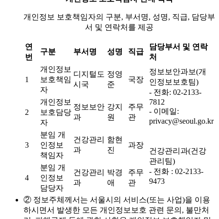
개인정보 보호책임자의 구분, 부서명, 성명, 직급, 담당부
서 및 연락처를 제공
연
담당부서 및 연락
구분
부서명
성명
직급
번
처
개인정보
정보보안과보(개
디지털도
정영
1
보호책임
국장
인정보보호팀)
시국
준
자
- 전화: 02-2133-
개인정보
7812
정보보안
강지
주무
- 이메일:
2
보호담당
과
원
관
privacy@seoul.go.kr
자
분임 개
건강관리
함현
3
인정보
과장
과
진
건강관리과(건강
책임자
관리팀)
분임 개
- 전화 : 02-2133-
건강관리
박경
주무
4
인정보
9473
과
애
관
담당자
② 정보주체께서는 서울시의 서비스(또는 사업)을 이용
하시면서 발생한 모든 개인정보보호 관련 문의, 불만처