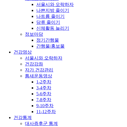
서울시와 오락하자
나쁜지방 줄이기
나트륨 줄이기
당류 줄이기
신체활동 늘리기
정보마당
정기간행물
간행물/홍보물
건강영상
서울시와 오락하자
건강강좌
자가 건강관리
틈새운동영상
1-2주차
3-4주차
5-6주차
7-8주차
9-10주차
11-12주차
건강통계
대사증후군 통계