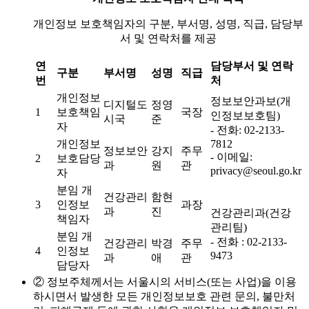
개인정보 보호책임자의 구분, 부서명, 성명, 직급, 담당부
서 및 연락처를 제공
연
담당부서 및 연락
구분
부서명
성명
직급
번
처
개인정보
정보보안과보(개
디지털도
정영
1
보호책임
국장
인정보보호팀)
시국
준
자
- 전화: 02-2133-
개인정보
7812
정보보안
강지
주무
- 이메일:
2
보호담당
과
원
관
privacy@seoul.go.kr
자
분임 개
건강관리
함현
3
인정보
과장
과
진
건강관리과(건강
책임자
관리팀)
분임 개
- 전화 : 02-2133-
건강관리
박경
주무
4
인정보
9473
과
애
관
담당자
② 정보주체께서는 서울시의 서비스(또는 사업)을 이용
하시면서 발생한 모든 개인정보보호 관련 문의, 불만처