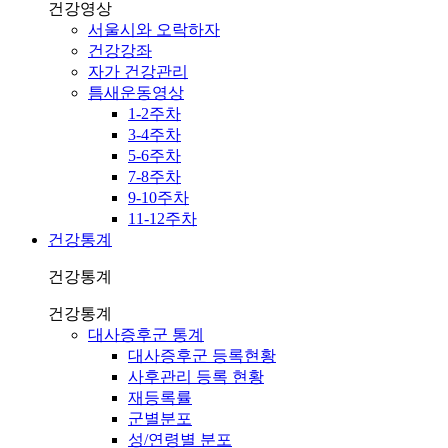
건강영상
서울시와 오락하자
건강강좌
자가 건강관리
틈새운동영상
1-2주차
3-4주차
5-6주차
7-8주차
9-10주차
11-12주차
건강통계
건강통계
건강통계
대사증후군 통계
대사증후군 등록현황
사후관리 등록 현황
재등록률
군별분포
성/연령별 분포