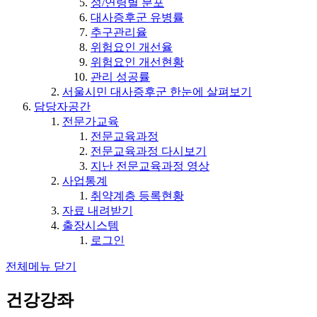
성/연령별 분포
대사증후군 유병률
추구관리율
위험요인 개선율
위험요인 개선현황
관리 성공률
서울시민 대사증후군 한눈에 살펴보기
담당자공간
전문가교육
전문교육과정
전문교육과정 다시보기
지난 전문교육과정 영상
사업통계
취약계층 등록현황
자료 내려받기
출장시스템
로그인
전체메뉴 닫기
건강강좌