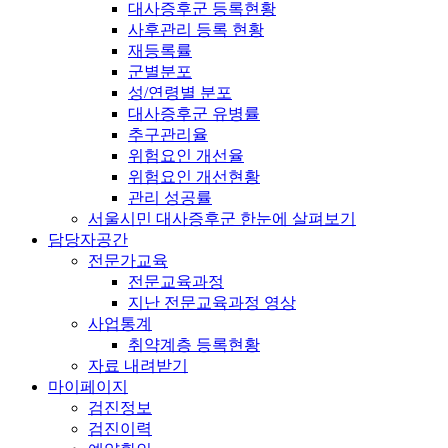
대사증후군 등록현황
사후관리 등록 현황
재등록률
군별분포
성/연령별 분포
대사증후군 유병률
추구관리율
위험요인 개선율
위험요인 개선현황
관리 성공률
서울시민 대사증후군 한눈에 살펴보기
담당자공간
전문가교육
전문교육과정
지난 전문교육과정 영상
사업통계
취약계층 등록현황
자료 내려받기
마이페이지
검진정보
검진이력