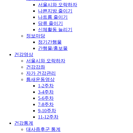
서울시와 오락하자
나쁜지방 줄이기
나트륨 줄이기
당류 줄이기
신체활동 늘리기
정보마당
정기간행물
간행물/홍보물
건강영상
서울시와 오락하자
건강강좌
자가 건강관리
틈새운동영상
1-2주차
3-4주차
5-6주차
7-8주차
9-10주차
11-12주차
건강통계
대사증후군 통계