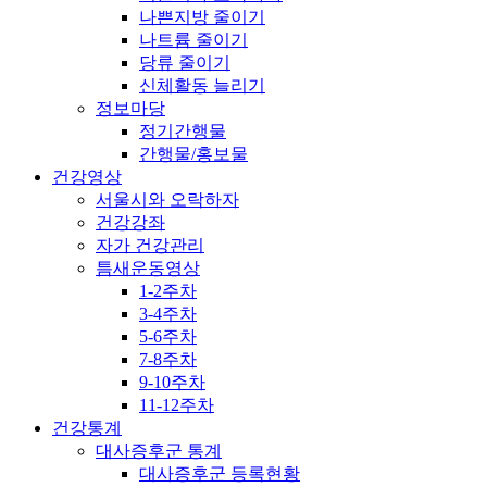
나쁜지방 줄이기
나트륨 줄이기
당류 줄이기
신체활동 늘리기
정보마당
정기간행물
간행물/홍보물
건강영상
서울시와 오락하자
건강강좌
자가 건강관리
틈새운동영상
1-2주차
3-4주차
5-6주차
7-8주차
9-10주차
11-12주차
건강통계
대사증후군 통계
대사증후군 등록현황