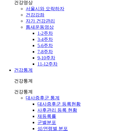
건강영상
서울시와 오락하자
건강강좌
자가 건강관리
틈새운동영상
1-2주차
3-4주차
5-6주차
7-8주차
9-10주차
11-12주차
건강통계
건강통계
건강통계
대사증후군 통계
대사증후군 등록현황
사후관리 등록 현황
재등록률
군별분포
성/연령별 분포