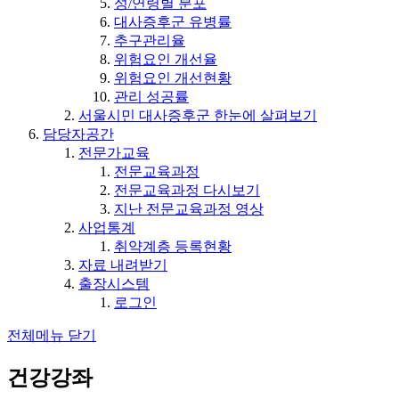
성/연령별 분포
대사증후군 유병률
추구관리율
위험요인 개선율
위험요인 개선현황
관리 성공률
서울시민 대사증후군 한눈에 살펴보기
담당자공간
전문가교육
전문교육과정
전문교육과정 다시보기
지난 전문교육과정 영상
사업통계
취약계층 등록현황
자료 내려받기
출장시스템
로그인
전체메뉴 닫기
건강강좌