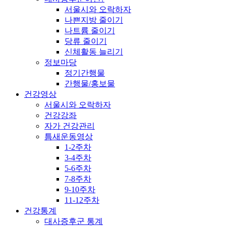
서울시와 오락하자
나쁜지방 줄이기
나트륨 줄이기
당류 줄이기
신체활동 늘리기
정보마당
정기간행물
간행물/홍보물
건강영상
서울시와 오락하자
건강강좌
자가 건강관리
틈새운동영상
1-2주차
3-4주차
5-6주차
7-8주차
9-10주차
11-12주차
건강통계
대사증후군 통계