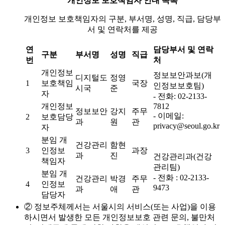
개인정보 보호책임자 안내 목록
개인정보 보호책임자의 구분, 부서명, 성명, 직급, 담당부
서 및 연락처를 제공
연
담당부서 및 연락
구분
부서명
성명
직급
번
처
개인정보
정보보안과보(개
디지털도
정영
1
보호책임
국장
인정보보호팀)
시국
준
자
- 전화: 02-2133-
개인정보
7812
정보보안
강지
주무
- 이메일:
2
보호담당
과
원
관
privacy@seoul.go.kr
자
분임 개
건강관리
함현
3
인정보
과장
과
진
건강관리과(건강
책임자
관리팀)
분임 개
- 전화 : 02-2133-
건강관리
박경
주무
4
인정보
9473
과
애
관
담당자
② 정보주체께서는 서울시의 서비스(또는 사업)을 이용
하시면서 발생한 모든 개인정보보호 관련 문의, 불만처